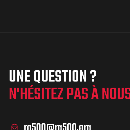
UNE QUESTION ?
N'HÉSITEZ PAS À NOU
rg500@rg500.org